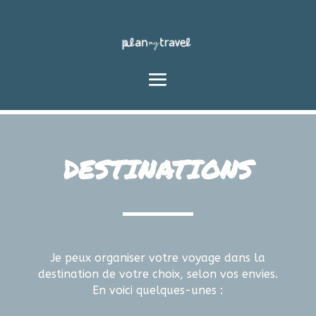
DESTINATIONS
Je peux organiser votre voyage dans la
destination de votre choix
, selon vos envies
.
En voici quelques
-unes
: